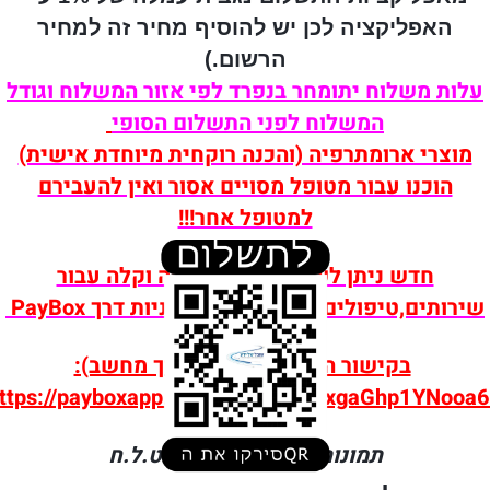
האפליקציה לכן יש להוסיף מחיר זה למחיר
הרשום.)
עלות משלוח יתומחר בנפרד לפי אזור המשלוח וגודל
המשלוח לפני התשלום הסופי
מוצרי ארומתרפיה (והכנה רוקחית מיוחדת אישית)
הוכנו עבור מטופל מסויים אסור ואין להעבירם
למטופל אחר!!!
חדש ניתן לשלם בצורה בטוחה וקלה עבור
שירותים,טיפולים ומוצרים בסל הקניות דרך PayBox
בקישור הבא (אינו פעיל דרך מחשב):
ttps://payboxapp.page.link/p49MxgaGhp1YNooa6
תמונות להמחשה בלבד. ט.ל.ח