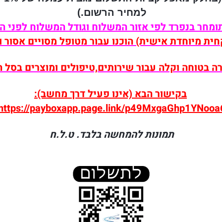
למחיר הרשום.)
ומחר בנפרד לפי אזור המשלוח וגודל המשלוח לפני ה
חית מיוחדת אישית) הוכנו עבור מטופל מסויים אסור ו
בטוחה וקלה עבור שירותים,טיפולים ומוצרים בסל הקניות 
בקישור הבא (אינו פעיל דרך מחשב):
https://payboxapp.page.link/p49MxgaGhp1YNooa
תמונות להמחשה בלבד. ט.ל.ח