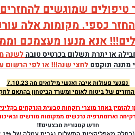
יפולים שמוגשים להחזרים מכ
זר כספי. מקומות אלה עורכי
ם!!! אנא מנעו מעצמכם וממני
חבילה או יתרת תשלום בכרטיס טובה
לשנה מי
 מתנה תוקפם
לחצי שנה!!! או לפי הרשום ע
נפגעי פעולות איבה ואנשי מילואים מה 7.10.23
החזרים של ביטוח לאומי ומשרד הביטחון בהתאם לת
ן להזמין
באתר
מוצרי רוקחות טבעית הנרקחים בקליני
קיחה וארומתרפיה נרכשים ממקומות מורשים ובאיכות ה
חדש קטגורית מבצעים!!!
בח