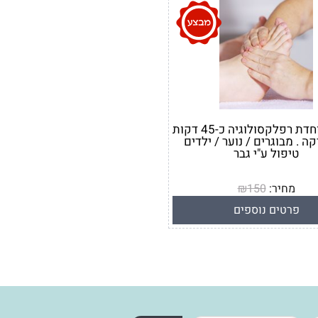
הנחה מיוחדת רפלקסולוגיה כ-45 דקות
ה . מבוגרים / נוער / ילדים
טיפול ע"י גבר
מחיר:
150
₪
מחיר מבצע:
135
₪
פרטים נוספים