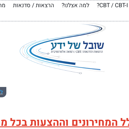
?
למה אצלנו?
הרצאות / סדנאות
מחי
שע
ימי
יום
יש
למ
 המחירונים וההצעות בכל מ